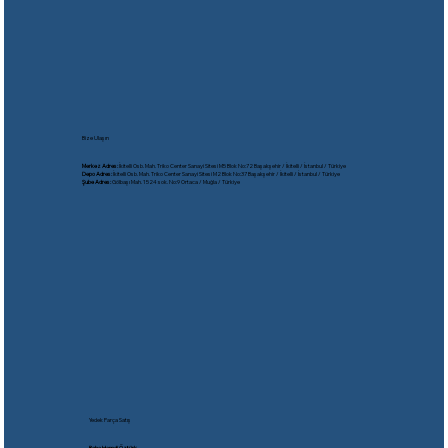
Bize Ulaşın
Merkez Adres:
İkitelli Osb. Mah. Triko Center Sanayi Sitesi M5 Blok No:72 Başakşehir / İkitelli / İstanbul / Türkiye
Depo Adres:
İkitelli Osb. Mah. Triko Center Sanayi Sitesi M2 Blok No:37 Başakşehir / İkitelli / İstanbul / Türkiye
Şube Adres:
Gölbaşı Mah. 1524 sok. No:9 Ortaca / Muğla / Türkiye
Yedek Parça Satış
Reha Hamdi Öztürk