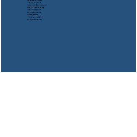
​+90 533 503 05 13
rehaozturk@oempar.com
Halil Erdoğan Demirtaş
+90 537 441 97 99
satis@oempar.com
Adem Üstüner
+90 538 440 52 92
satis@oempar.com