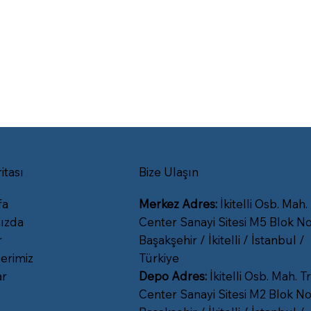
itası
Bize Ulaşın
fa
Merkez Adres:
İkitelli Osb. Mah.
ızda
Center Sanayi Sitesi M5 Blok No
r
Başakşehir / İkitelli / İstanbul /
erimiz
Türkiye
ar
Depo Adres:
İkitelli Osb. Mah. Tr
Center Sanayi Sitesi M2 Blok No