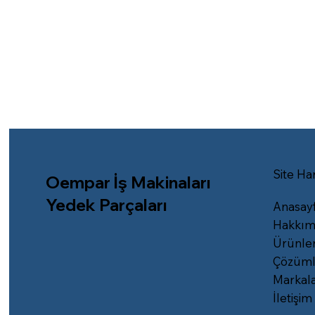
Site Har
Oempar İş Makinaları
Yedek Parçaları
Anasay
Hakkım
Ürünle
Çözüml
Markal
İletişim