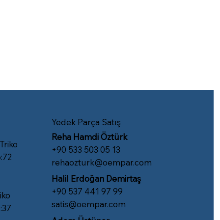
Yedek Parça Satış
Reha Hamdi Öztürk
 Triko
​+90 533 503 05 13
:72
rehaozturk@oempar.com
Halil Erdoğan Demirtaş
+90 537 441 97 99
iko
satis@oempar.com
:37