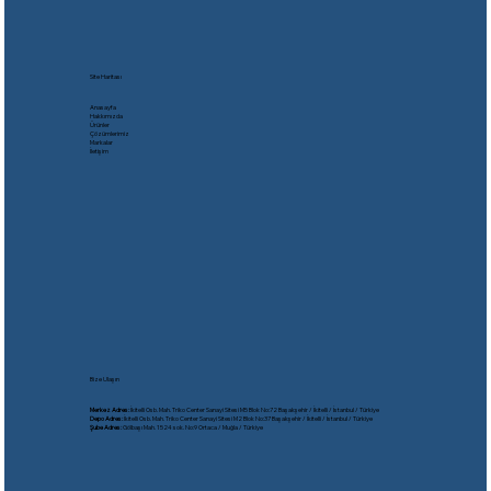
Site Haritası
Anasayfa
Hakkımızda
Ürünler
Çözümlerimiz
Markalar
İletişim
Bize Ulaşın
Merkez Adres:
İkitelli Osb. Mah. Triko Center Sanayi Sitesi M5 Blok No:72 Başakşehir / İkitelli / İstanbul / Türkiye
Depo Adres:
İkitelli Osb. Mah. Triko Center Sanayi Sitesi M2 Blok No:37 Başakşehir / İkitelli / İstanbul / Türkiye
Şube Adres:
Gölbaşı Mah. 1524 sok. No:9 Ortaca / Muğla / Türkiye