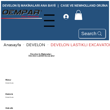
DEVELON İŞ MAKİNALARI ANA BAYİİ   |   CASE VE NEWHOLLAND ORJİNAL Y
Menu
Search
Anasayfa
DEVELON
DEVELON LASTIKLI EXCAVATO
/
/
Develon İş Makinaları
Develon Lastikli Excavator
Motor
Ürünleri İncele
Elektrik
Ürünleri İncele
Hidrolik