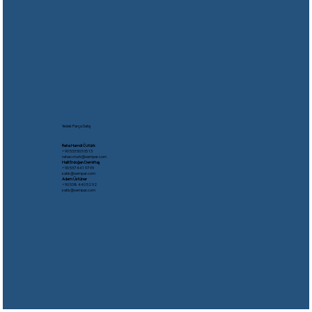
Yedek Parça Satış
Reha Hamdi Öztürk
​+90 533 503 05 13
rehaozturk@oempar.com
Halil Erdoğan Demirtaş
+90 537 441 97 99
satis@oempar.com
Adem Üstüner
+90 538 440 52 92
satis@oempar.com