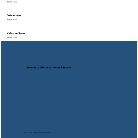
Ürünleri İncele
Defransiyel
Ürünleri İncele
Kabin ve Şase
Ürünleri İncele
Oempar İş Makinaları Yedek Parçaları
© 2026 by Oempar Parts Solutıons