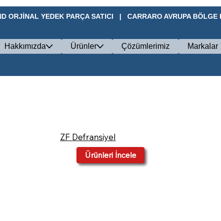
D ORJİNAL YEDEK PARÇA SATICI   |   CARRARO AVRUPA BÖLGE BA
Hakkımızda
Ürünler
Çözümlerimiz
Markalar
ZF Defransiyel
Ürünleri İncele