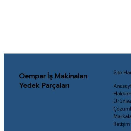
Site Har
Oempar İş Makinaları
Yedek Parçaları
Anasay
Hakkım
Ürünle
Çözüml
Markal
İletişim