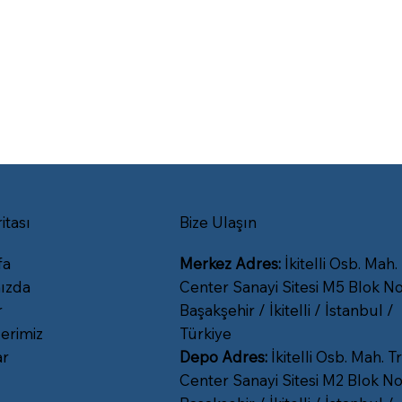
itası
Bize Ulaşın
fa
Merkez Adres:
İkitelli Osb. Mah.
ızda
Center Sanayi Sitesi M5 Blok No
r
Başakşehir / İkitelli / İstanbul /
erimiz
Türkiye
ar
Depo Adres:
İkitelli Osb. Mah. Tr
Center Sanayi Sitesi M2 Blok No