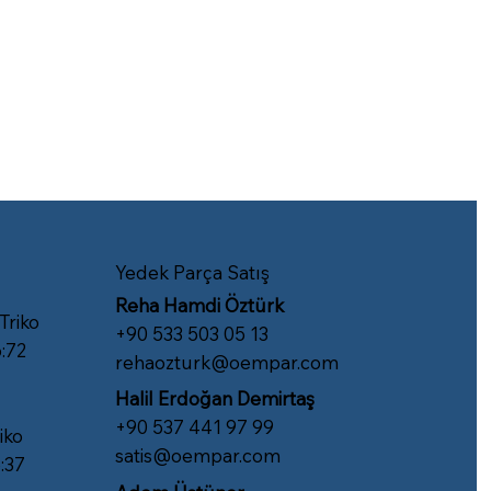
Yedek Parça Satış
Reha Hamdi Öztürk
 Triko
​+90 533 503 05 13
:72
rehaozturk@oempar.com
Halil Erdoğan Demirtaş
+90 537 441 97 99
iko
satis@oempar.com
:37