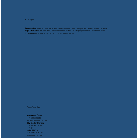
Bize Ulaşın
Merkez Adres:
İkitelli Osb. Mah. Triko Center Sanayi Sitesi M5 Blok No:72 Başakşehir / İkitelli / İstanbul / Türkiye
Depo Adres:
İkitelli Osb. Mah. Triko Center Sanayi Sitesi M2 Blok No:37 Başakşehir / İkitelli / İstanbul / Türkiye
Şube Adres:
Gölbaşı Mah. 1524 sok. No:9 Ortaca / Muğla / Türkiye
Yedek Parça Satış
Reha Hamdi Öztürk
​+90 533 503 05 13
rehaozturk@oempar.com
Halil Erdoğan Demirtaş
+90 537 441 97 99
satis@oempar.com
Adem Üstüner
+90 538 440 52 92
satis@oempar.com