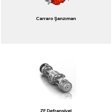
Carraro Şanzıman
ZF Defransiyel