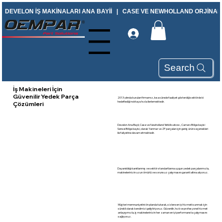
DEVELON İŞ MAKİNALARI ANA BAYİİ   |   CASE VE NEWHOLLAND ORJİNAL Y
Menu
Search
İş Makineleri İçin
Güvenilir Yedek Parça
2013 yılında kurulan firmamız, kısa sürede faaliyet gösterdiği sektörde ki
hedeflediği noktaya hızla ilerlemektedir.
Çözümleri
Develon Ana Bayii, Case ve Newholland Yetkili satıcısı , Carraro Bölge bayisi
Sensei Bölge bayisi, olarak Yanmar ve ZF parçaları için geniş ürün seçenekleri
ile faliyetine devam etmektedir.
Dayanıklılığı kanıtlanmış ve sektör standartlarına uygun yedek parçalarımızla,
makinelerinizin uzun ömürlü ve sorunsuz çalışmasını garanti altına alıyoruz.
Müşteri memnuniyetini ön planda tutarak, sizlere en iyi hizmeti sunmak için
sürekli olarak kendimizi geliştiriyoruz. Güvenilir, hızlı ve profesyonel hizmet
anlayışımızla, iş makinelerinizin her zaman en iyi performansta çalışmasını
sağlıyoruz.