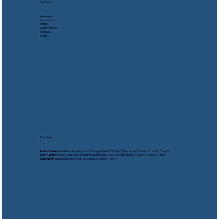
Site Haritası
Anasayfa
Hakkımızda
Ürünler
Çözümlerimiz
Markalar
İletişim
Bize Ulaşın
Merkez Adres:
İkitelli Osb. Mah. Triko Center Sanayi Sitesi M5 Blok No:72 Başakşehir / İkitelli / İstanbul / Türkiye
Depo Adres:
İkitelli Osb. Mah. Triko Center Sanayi Sitesi M2 Blok No:37 Başakşehir / İkitelli / İstanbul / Türkiye
Şube Adres:
Gölbaşı Mah. 1524 sok. No:9 Ortaca / Muğla / Türkiye