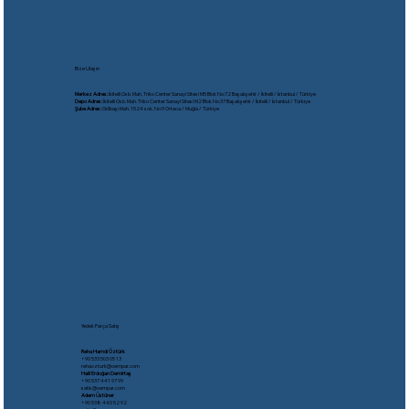
Bize Ulaşın
Merkez Adres:
İkitelli Osb. Mah. Triko Center Sanayi Sitesi M5 Blok No:72 Başakşehir / İkitelli / İstanbul / Türkiye
Depo Adres:
İkitelli Osb. Mah. Triko Center Sanayi Sitesi M2 Blok No:37 Başakşehir / İkitelli / İstanbul / Türkiye
Şube Adres:
Gölbaşı Mah. 1524 sok. No:9 Ortaca / Muğla / Türkiye
Yedek Parça Satış
Reha Hamdi Öztürk
​+90 533 503 05 13
rehaozturk@oempar.com
Halil Erdoğan Demirtaş
+90 537 441 97 99
satis@oempar.com
Adem Üstüner
+90 538 440 52 92