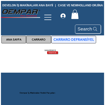
DEVELON İŞ MAKİNALARI ANA BAYİİ   |   CASE VE NEWHOLLAND ORJİNAL Y
Search
CARRARO DEFRANSİYEL
CARRARO
Carraro Defransiyel
Ürünleri İncele
Oempar İş Makinaları Yedek Parçaları