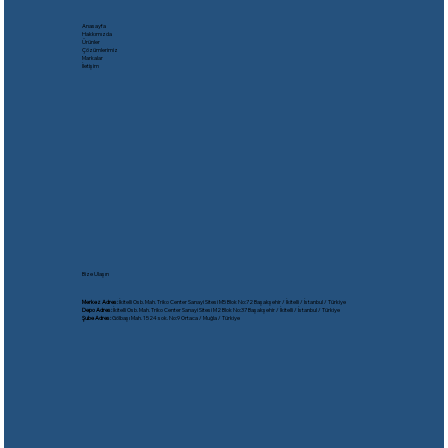
Anasayfa
Hakkımızda
Ürünler
Çözümlerimiz
Markalar
İletişim
Bize Ulaşın
Merkez Adres:
İkitelli Osb. Mah. Triko Center Sanayi Sitesi M5 Blok No:72 Başakşehir / İkitelli / İstanbul / Türkiye
Depo Adres:
İkitelli Osb. Mah. Triko Center Sanayi Sitesi M2 Blok No:37 Başakşehir / İkitelli / İstanbul / Türkiye
Şube Adres:
Gölbaşı Mah. 1524 sok. No:9 Ortaca / Muğla / Türkiye