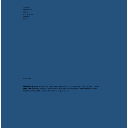
Anasayfa
Hakkımızda
Ürünler
Çözümlerimiz
Markalar
İletişim
Bize Ulaşın
Merkez Adres:
İkitelli Osb. Mah. Triko Center Sanayi Sitesi M5 Blok No:72 Başakşehir / İkitelli / İstanbul / Türkiye
Depo Adres:
İkitelli Osb. Mah. Triko Center Sanayi Sitesi M2 Blok No:37 Başakşehir / İkitelli / İstanbul / Türkiye
Şube Adres:
Gölbaşı Mah. 1524 sok. No:9 Ortaca / Muğla / Türkiye