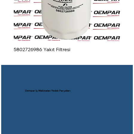
5802726986 Yakıt Filtresi
Oempar İş Makinaları Yedek Parçaları