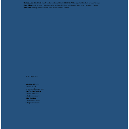
Merkez Adres:
İkitelli Osb. Mah. Triko Center Sanayi Sitesi M5 Blok No:72 Başakşehir / İkitelli / İstanbul / Türkiye
Depo Adres:
İkitelli Osb. Mah. Triko Center Sanayi Sitesi M2 Blok No:37 Başakşehir / İkitelli / İstanbul / Türkiye
Şube Adres:
Gölbaşı Mah. 1524 sok. No:9 Ortaca / Muğla / Türkiye
Yedek Parça Satış
Reha Hamdi Öztürk
​+90 533 503 05 13
rehaozturk@oempar.com
Halil Erdoğan Demirtaş
+90 537 441 97 99
satis@oempar.com
Adem Üstüner
+90 538 440 52 92
satis@oempar.com