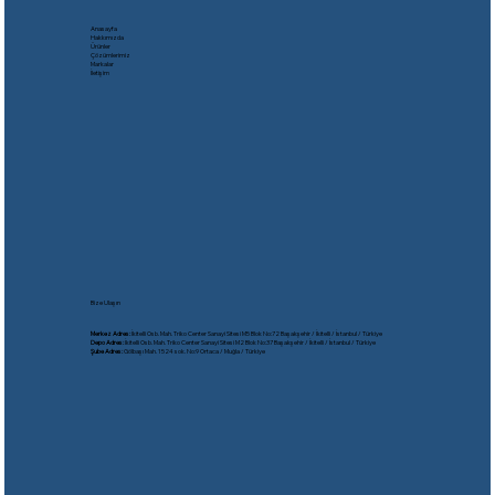
Anasayfa
Hakkımızda
Ürünler
Çözümlerimiz
Markalar
İletişim
Bize Ulaşın
Merkez Adres:
İkitelli Osb. Mah. Triko Center Sanayi Sitesi M5 Blok No:72 Başakşehir / İkitelli / İstanbul / Türkiye
Depo Adres:
İkitelli Osb. Mah. Triko Center Sanayi Sitesi M2 Blok No:37 Başakşehir / İkitelli / İstanbul / Türkiye
Şube Adres:
Gölbaşı Mah. 1524 sok. No:9 Ortaca / Muğla / Türkiye