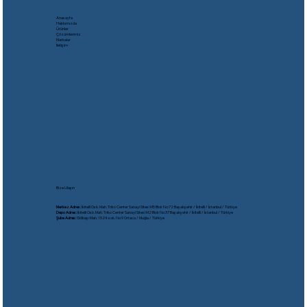
Anasayfa
Hakkımızda
Ürünler
Çözümlerimiz
Markalar
İletişim
Bize Ulaşın
Merkez Adres:
İkitelli Osb. Mah. Triko Center Sanayi Sitesi M5 Blok No:72 Başakşehir / İkitelli / İstanbul / Türkiye
Depo Adres:
İkitelli Osb. Mah. Triko Center Sanayi Sitesi M2 Blok No:37 Başakşehir / İkitelli / İstanbul / Türkiye
Şube Adres:
Gölbaşı Mah. 1524 sok. No:9 Ortaca / Muğla / Türkiye