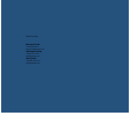
Yedek Parça Satış
Reha Hamdi Öztürk
​+90 533 503 05 13
rehaozturk@oempar.com
Halil Erdoğan Demirtaş
+90 537 441 97 99
satis@oempar.com
Adem Üstüner
+90 538 440 52 92
satis@oempar.com