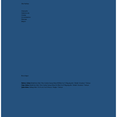
Site Haritası
Anasayfa
Hakkımızda
Ürünler
Çözümlerimiz
Markalar
İletişim
Bize Ulaşın
Merkez Adres:
İkitelli Osb. Mah. Triko Center Sanayi Sitesi M5 Blok No:72 Başakşehir / İkitelli / İstanbul / Türkiye
Depo Adres:
İkitelli Osb. Mah. Triko Center Sanayi Sitesi M2 Blok No:37 Başakşehir / İkitelli / İstanbul / Türkiye
Şube Adres:
Gölbaşı Mah. 1524 sok. No:9 Ortaca / Muğla / Türkiye