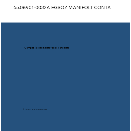
65.08901-0032A EGSOZ MANİFOLT CONTA
Oempar İş Makinaları Yedek Parçaları
© 2026 by Oempar Parts Solutıons