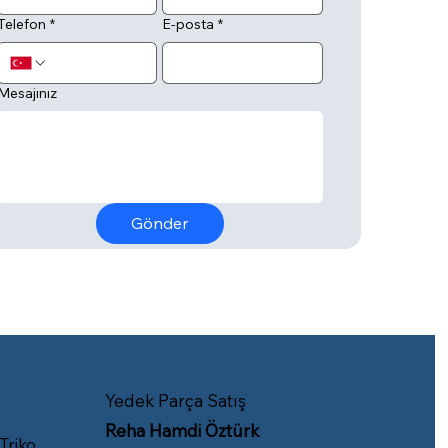
Telefon
*
E-posta
*
Mesajınız
Gönder
Yedek Parça Satış
Reha Hamdi Öztürk
 Triko