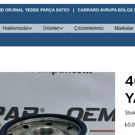
D ORJİNAL YEDEK PARÇA SATICI   |   CARRARO AVRUPA BÖLGE BA
Hakkımızda
Ürünler
Çözümlerimiz
Markalar
4
Y
Stok
Fiyat
₺0,