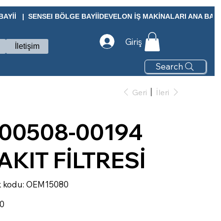
Yİİ   |  SENSEI BÖLGE BAYİİ
Giriş
İletişim
Search
Geri
İleri
00508-00194
AKIT FİLTRESİ
Stok
 kodu:
OEM15080
kodu:
OEM15080
00