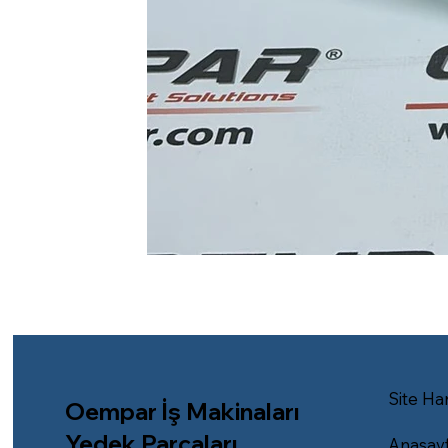
Site Har
Oempar İş Makinaları
Yedek Parçaları
Anasay