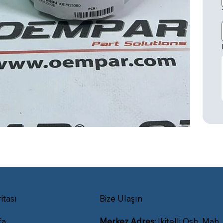
itası
Bize Ulaşın
fa
Merkez Adres:
İkitelli Osb. Mah.