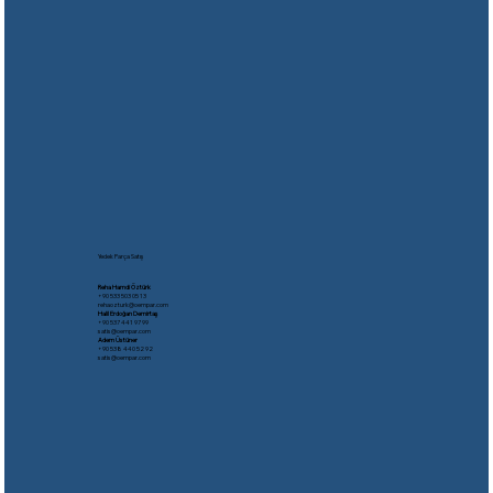
Yedek Parça Satış
Reha Hamdi Öztürk
​+90 533 503 05 13
rehaozturk@oempar.com
Halil Erdoğan Demirtaş
+90 537 441 97 99
satis@oempar.com
Adem Üstüner
+90 538 440 52 92
satis@oempar.com