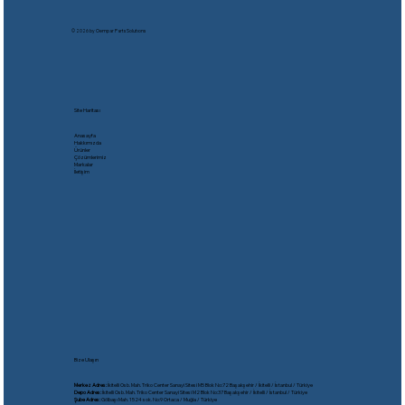
© 2026 by Oempar Parts Solutıons
Site Haritası
Anasayfa
Hakkımızda
Ürünler
Çözümlerimiz
Markalar
İletişim
Bize Ulaşın
Merkez Adres:
İkitelli Osb. Mah. Triko Center Sanayi Sitesi M5 Blok No:72 Başakşehir / İkitelli / İstanbul / Türkiye
Depo Adres:
İkitelli Osb. Mah. Triko Center Sanayi Sitesi M2 Blok No:37 Başakşehir / İkitelli / İstanbul / Türkiye
Şube Adres:
Gölbaşı Mah. 1524 sok. No:9 Ortaca / Muğla / Türkiye