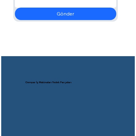
Gönder
Oempar İş Makinaları Yedek Parçaları