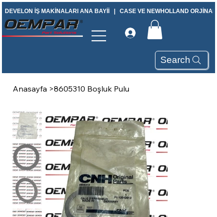
DEVELON İŞ MAKİNALARI ANA BAYİİ   |   CASE VE NEWHOLLAND ORJİNAL Y
Search
Anasayfa
>
8605310 Boşluk Pulu