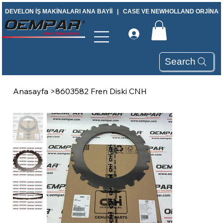
DEVELON İŞ MAKİNALARI ANA BAYİİ   |   CASE VE NEWHOLLAND ORJİNAL Y
Search
Anasayfa
>
8603582 Fren Diski CNH