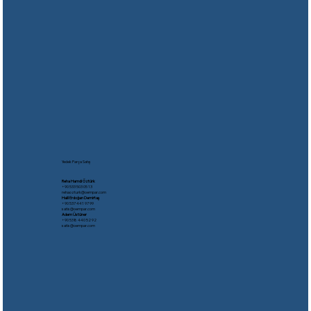
Yedek Parça Satış
Reha Hamdi Öztürk
​+90 533 503 05 13
rehaozturk@oempar.com
Halil Erdoğan Demirtaş
+90 537 441 97 99
satis@oempar.com
Adem Üstüner
+90 538 440 52 92
satis@oempar.com