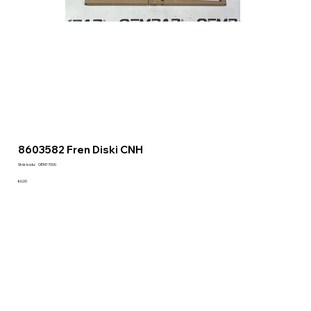
8603582 Fren Diski CNH
Stok
Stok kodu:
OEM17000
kodu:
OEM17000
Fiyat
₺0,00