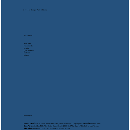
© 2026 by Oempar Parts Solutıons
Site Haritası
Anasayfa
Hakkımızda
Ürünler
Çözümlerimiz
Markalar
İletişim
Bize Ulaşın
Merkez Adres:
İkitelli Osb. Mah. Triko Center Sanayi Sitesi M5 Blok No:72 Başakşehir / İkitelli / İstanbul / Türkiye
Depo Adres:
İkitelli Osb. Mah. Triko Center Sanayi Sitesi M2 Blok No:37 Başakşehir / İkitelli / İstanbul / Türkiye
Şube Adres:
Gölbaşı Mah. 1524 sok. No:9 Ortaca / Muğla / Türkiye