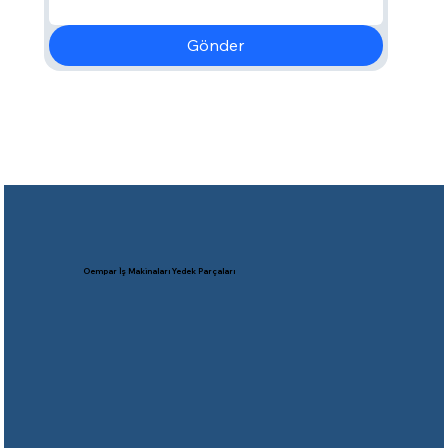
Gönder
Oempar İş Makinaları Yedek Parçaları