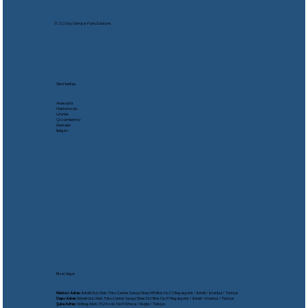
© 2026 by Oempar Parts Solutıons
Site Haritası
Anasayfa
Hakkımızda
Ürünler
Çözümlerimiz
Markalar
İletişim
Bize Ulaşın
Merkez Adres:
İkitelli Osb. Mah. Triko Center Sanayi Sitesi M5 Blok No:72 Başakşehir / İkitelli / İstanbul / Türkiye
Depo Adres:
İkitelli Osb. Mah. Triko Center Sanayi Sitesi M2 Blok No:37 Başakşehir / İkitelli / İstanbul / Türkiye
Şube Adres:
Gölbaşı Mah. 1524 sok. No:9 Ortaca / Muğla / Türkiye