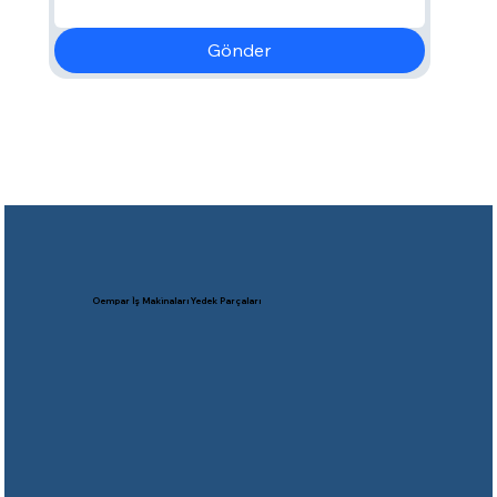
Gönder
Oempar İş Makinaları Yedek Parçaları