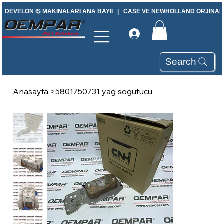
DEVELON İŞ MAKİNALARI ANA BAYİİ   |   CASE VE NEWHOLLAND ORJİNAL Y
Search
Anasayfa
>
5801750731 yağ soğutucu