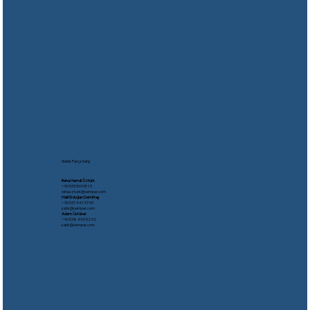
Yedek Parça Satış
Reha Hamdi Öztürk
​+90 533 503 05 13
rehaozturk@oempar.com
Halil Erdoğan Demirtaş
+90 537 441 97 99
satis@oempar.com
Adem Üstüner
+90 538 440 52 92
satis@oempar.com