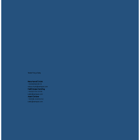
Yedek Parça Satış
Reha Hamdi Öztürk
​+90 533 503 05 13
rehaozturk@oempar.com
Halil Erdoğan Demirtaş
+90 537 441 97 99
satis@oempar.com
Adem Üstüner
+90 538 440 52 92
satis@oempar.com