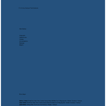
© 2026 by Oempar Parts Solutıons
Site Haritası
Anasayfa
Hakkımızda
Ürünler
Çözümlerimiz
Markalar
İletişim
Bize Ulaşın
Merkez Adres:
İkitelli Osb. Mah. Triko Center Sanayi Sitesi M5 Blok No:72 Başakşehir / İkitelli / İstanbul / Türkiye
Depo Adres:
İkitelli Osb. Mah. Triko Center Sanayi Sitesi M2 Blok No:37 Başakşehir / İkitelli / İstanbul / Türkiye
Şube Adres:
Gölbaşı Mah. 1524 sok. No:9 Ortaca / Muğla / Türkiye