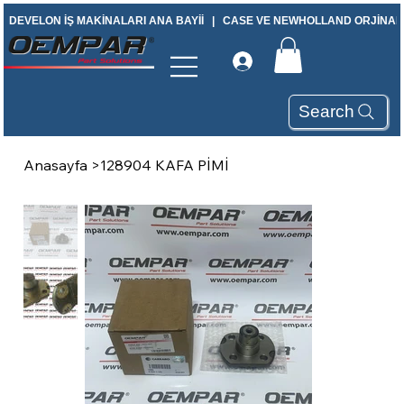
DEVELON İŞ MAKİNALARI ANA BAYİİ   |   CASE VE NEWHOLLAND ORJİNAL Y
Search
Anasayfa
>
128904 KAFA PİMİ