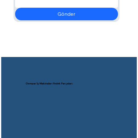
Gönder
Oempar İş Makinaları Yedek Parçaları