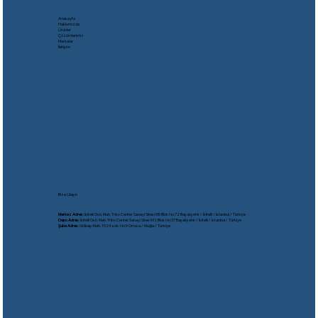
Anasayfa
Hakkımızda
Ürünler
Çözümlerimiz
Markalar
İletişim
Bize Ulaşın
Merkez Adres:
İkitelli Osb. Mah. Triko Center Sanayi Sitesi M5 Blok No:72 Başakşehir / İkitelli / İstanbul / Türkiye
Depo Adres:
İkitelli Osb. Mah. Triko Center Sanayi Sitesi M2 Blok No:37 Başakşehir / İkitelli / İstanbul / Türkiye
Şube Adres:
Gölbaşı Mah. 1524 sok. No:9 Ortaca / Muğla / Türkiye