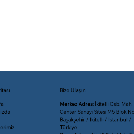
itası
Bize Ulaşın
fa
Merkez Adres:
İkitelli Osb. Mah.
ızda
Center Sanayi Sitesi M5 Blok No
r
Başakşehir / İkitelli / İstanbul /
erimiz
Türkiye