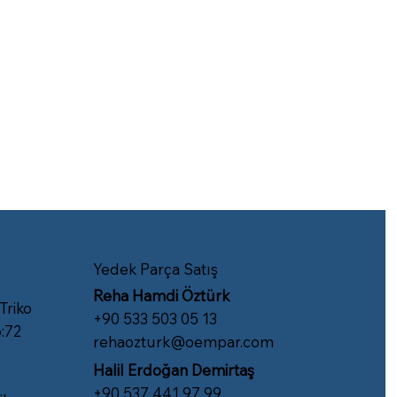
Yedek Parça Satış
Reha Hamdi Öztürk
 Triko
​+90 533 503 05 13
:72
rehaozturk@oempar.com
Halil Erdoğan Demirtaş
+90 537 441 97 99