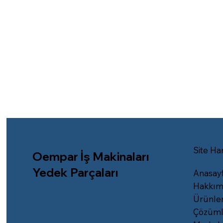
Site Har
Oempar İş Makinaları
Yedek Parçaları
Anasay
Hakkım
Ürünle
Çözüml