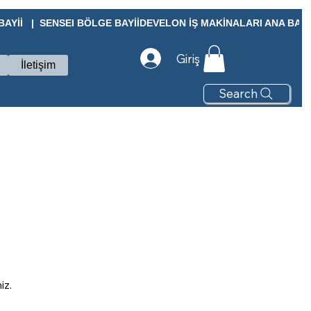
Yİİ   |  SENSEI BÖLGE BAYİİ
Giriş
İletişim
Search
iz.