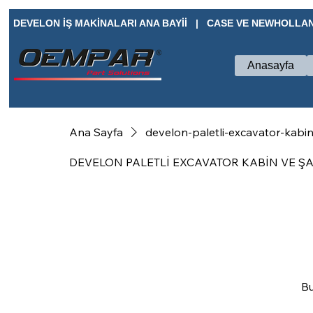
DEVELON İŞ MAKİNALARI ANA BAYİİ   |   CASE VE NEWHOLLAN
Anasayfa
Ana Sayfa
develon-paletli-excavator-kabi
DEVELON PALETLİ EXCAVATOR KABİN VE Ş
Bu