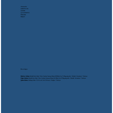
Anasayfa
Hakkımızda
Ürünler
Çözümlerimiz
Markalar
İletişim
Bize Ulaşın
Merkez Adres:
İkitelli Osb. Mah. Triko Center Sanayi Sitesi M5 Blok No:72 Başakşehir / İkitelli / İstanbul / Türkiye
Depo Adres:
İkitelli Osb. Mah. Triko Center Sanayi Sitesi M2 Blok No:37 Başakşehir / İkitelli / İstanbul / Türkiye
Şube Adres:
Gölbaşı Mah. 1524 sok. No:9 Ortaca / Muğla / Türkiye