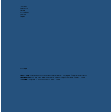
Anasayfa
Hakkımızda
Ürünler
Çözümlerimiz
Markalar
İletişim
Bize Ulaşın
Merkez Adres:
İkitelli Osb. Mah. Triko Center Sanayi Sitesi M5 Blok No:72 Başakşehir / İkitelli / İstanbul / Türkiye
Depo Adres:
İkitelli Osb. Mah. Triko Center Sanayi Sitesi M2 Blok No:37 Başakşehir / İkitelli / İstanbul / Türkiye
Şube Adres:
Gölbaşı Mah. 1524 sok. No:9 Ortaca / Muğla / Türkiye