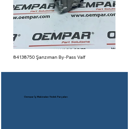
84138750 Şanzıman By-Pass Valf
Oempar İş Makinaları Yedek Parçaları