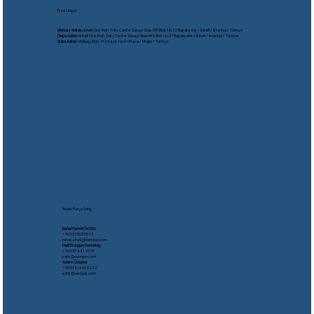
Bize Ulaşın
Merkez Adres:
İkitelli Osb. Mah. Triko Center Sanayi Sitesi M5 Blok No:72 Başakşehir / İkitelli / İstanbul / Türkiye
Depo Adres:
İkitelli Osb. Mah. Triko Center Sanayi Sitesi M2 Blok No:37 Başakşehir / İkitelli / İstanbul / Türkiye
Şube Adres:
Gölbaşı Mah. 1524 sok. No:9 Ortaca / Muğla / Türkiye
Yedek Parça Satış
Reha Hamdi Öztürk
​+90 533 503 05 13
rehaozturk@oempar.com
Halil Erdoğan Demirtaş
+90 537 441 97 99
satis@oempar.com
Adem Üstüner
+90 538 440 52 92
satis@oempar.com