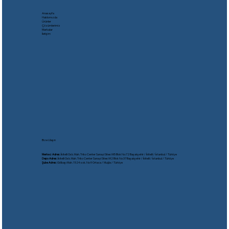
Anasayfa
Hakkımızda
Ürünler
Çözümlerimiz
Markalar
İletişim
Bize Ulaşın
Merkez Adres:
İkitelli Osb. Mah. Triko Center Sanayi Sitesi M5 Blok No:72 Başakşehir / İkitelli / İstanbul / Türkiye
Depo Adres:
İkitelli Osb. Mah. Triko Center Sanayi Sitesi M2 Blok No:37 Başakşehir / İkitelli / İstanbul / Türkiye
Şube Adres:
Gölbaşı Mah. 1524 sok. No:9 Ortaca / Muğla / Türkiye