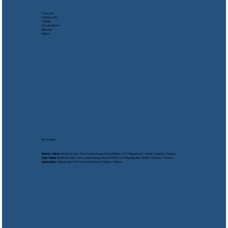
Anasayfa
Hakkımızda
Ürünler
Çözümlerimiz
Markalar
İletişim
Bize Ulaşın
Merkez Adres:
İkitelli Osb. Mah. Triko Center Sanayi Sitesi M5 Blok No:72 Başakşehir / İkitelli / İstanbul / Türkiye
Depo Adres:
İkitelli Osb. Mah. Triko Center Sanayi Sitesi M2 Blok No:37 Başakşehir / İkitelli / İstanbul / Türkiye
Şube Adres:
Gölbaşı Mah. 1524 sok. No:9 Ortaca / Muğla / Türkiye