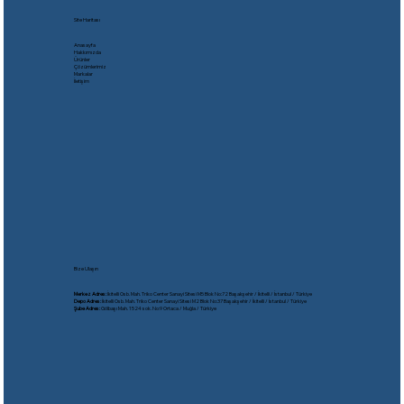
Site Haritası
Anasayfa
Hakkımızda
Ürünler
Çözümlerimiz
Markalar
İletişim
Bize Ulaşın
Merkez Adres:
İkitelli Osb. Mah. Triko Center Sanayi Sitesi M5 Blok No:72 Başakşehir / İkitelli / İstanbul / Türkiye
Depo Adres:
İkitelli Osb. Mah. Triko Center Sanayi Sitesi M2 Blok No:37 Başakşehir / İkitelli / İstanbul / Türkiye
Şube Adres:
Gölbaşı Mah. 1524 sok. No:9 Ortaca / Muğla / Türkiye