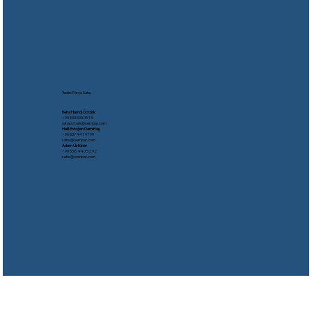
Yedek Parça Satış
Reha Hamdi Öztürk
​+90 533 503 05 13
rehaozturk@oempar.com
Halil Erdoğan Demirtaş
+90 537 441 97 99
satis@oempar.com
Adem Üstüner
+90 538 440 52 92
satis@oempar.com