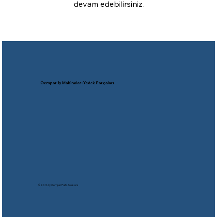
devam edebilirsiniz.
Oempar İş Makinaları Yedek Parçaları
© 2026 by Oempar Parts Solutıons