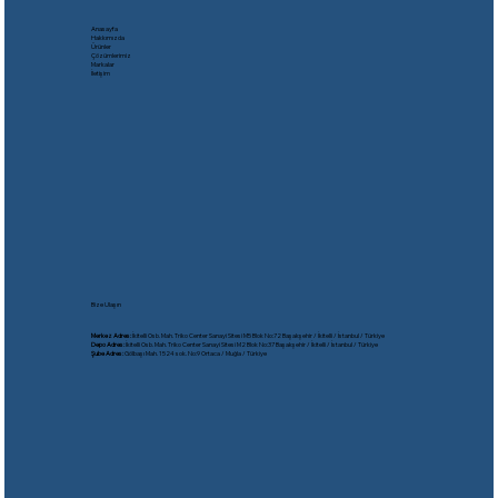
Anasayfa
Hakkımızda
Ürünler
Çözümlerimiz
Markalar
İletişim
Bize Ulaşın
Merkez Adres:
İkitelli Osb. Mah. Triko Center Sanayi Sitesi M5 Blok No:72 Başakşehir / İkitelli / İstanbul / Türkiye
Depo Adres:
İkitelli Osb. Mah. Triko Center Sanayi Sitesi M2 Blok No:37 Başakşehir / İkitelli / İstanbul / Türkiye
Şube Adres:
Gölbaşı Mah. 1524 sok. No:9 Ortaca / Muğla / Türkiye