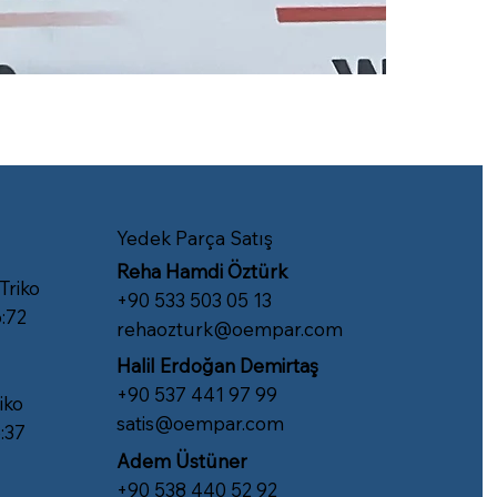
Yedek Parça Satış
Reha Hamdi Öztürk
 Triko
​+90 533 503 05 13
:72
rehaozturk@oempar.com
Halil Erdoğan Demirtaş
+90 537 441 97 99
iko
satis@oempar.com
:37
Adem Üstüner
+90 538 440 52 92