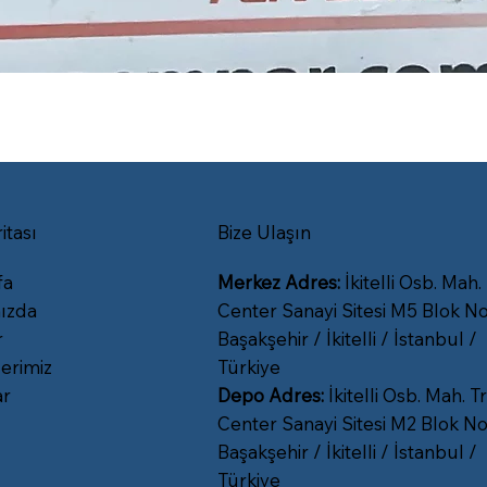
itası
Bize Ulaşın
fa
Merkez Adres:
İkitelli Osb. Mah.
ızda
Center Sanayi Sitesi M5 Blok No
r
Başakşehir / İkitelli / İstanbul /
erimiz
Türkiye
ar
Depo Adres:
İkitelli Osb. Mah. Tr
Center Sanayi Sitesi M2 Blok No
Başakşehir / İkitelli / İstanbul /
Türkiye