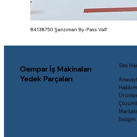
84138750 Şanzıman By-Pass Valf
Site Har
Oempar İş Makinaları
Yedek Parçaları
Anasay
Hakkım
Ürünle
Çözüml
Markal
İletişim