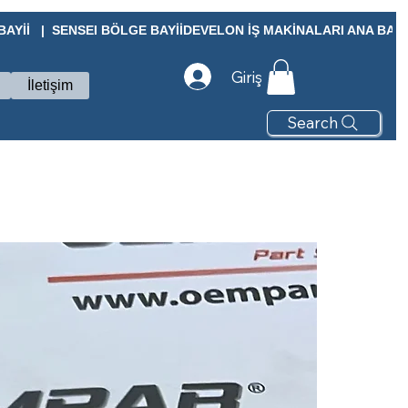
Yİİ   |  SENSEI BÖLGE BAYİİ
Giriş
İletişim
Search