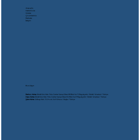
Anasayfa
Hakkımızda
Ürünler
Çözümlerimiz
Markalar
İletişim
Bize Ulaşın
Merkez Adres:
İkitelli Osb. Mah. Triko Center Sanayi Sitesi M5 Blok No:72 Başakşehir / İkitelli / İstanbul / Türkiye
Depo Adres:
İkitelli Osb. Mah. Triko Center Sanayi Sitesi M2 Blok No:37 Başakşehir / İkitelli / İstanbul / Türkiye
Şube Adres:
Gölbaşı Mah. 1524 sok. No:9 Ortaca / Muğla / Türkiye