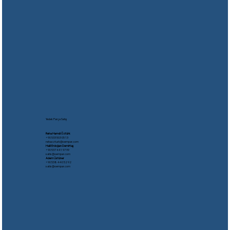
Yedek Parça Satış
Reha Hamdi Öztürk
​+90 533 503 05 13
rehaozturk@oempar.com
Halil Erdoğan Demirtaş
+90 537 441 97 99
satis@oempar.com
Adem Üstüner
+90 538 440 52 92
satis@oempar.com