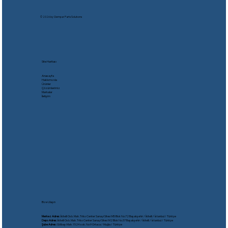
© 2026 by Oempar Parts Solutıons
Site Haritası
Anasayfa
Hakkımızda
Ürünler
Çözümlerimiz
Markalar
İletişim
Bize Ulaşın
Merkez Adres:
İkitelli Osb. Mah. Triko Center Sanayi Sitesi M5 Blok No:72 Başakşehir / İkitelli / İstanbul / Türkiye
Depo Adres:
İkitelli Osb. Mah. Triko Center Sanayi Sitesi M2 Blok No:37 Başakşehir / İkitelli / İstanbul / Türkiye
Şube Adres:
Gölbaşı Mah. 1524 sok. No:9 Ortaca / Muğla / Türkiye