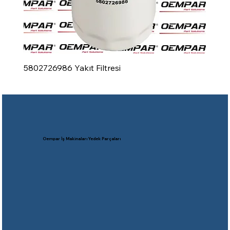
5802726986 Yakıt Filtresi
Oempar İş Makinaları Yedek Parçaları