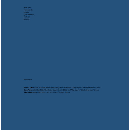
Anasayfa
Hakkımızda
Ürünler
Çözümlerimiz
Markalar
İletişim
Bize Ulaşın
Merkez Adres:
İkitelli Osb. Mah. Triko Center Sanayi Sitesi M5 Blok No:72 Başakşehir / İkitelli / İstanbul / Türkiye
Depo Adres:
İkitelli Osb. Mah. Triko Center Sanayi Sitesi M2 Blok No:37 Başakşehir / İkitelli / İstanbul / Türkiye
Şube Adres:
Gölbaşı Mah. 1524 sok. No:9 Ortaca / Muğla / Türkiye