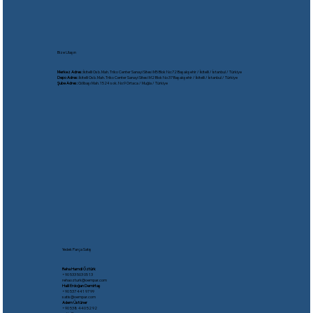
Bize Ulaşın
Merkez Adres:
İkitelli Osb. Mah. Triko Center Sanayi Sitesi M5 Blok No:72 Başakşehir / İkitelli / İstanbul / Türkiye
Depo Adres:
İkitelli Osb. Mah. Triko Center Sanayi Sitesi M2 Blok No:37 Başakşehir / İkitelli / İstanbul / Türkiye
Şube Adres:
Gölbaşı Mah. 1524 sok. No:9 Ortaca / Muğla / Türkiye
Yedek Parça Satış
Reha Hamdi Öztürk
​+90 533 503 05 13
rehaozturk@oempar.com
Halil Erdoğan Demirtaş
+90 537 441 97 99
satis@oempar.com
Adem Üstüner
+90 538 440 52 92