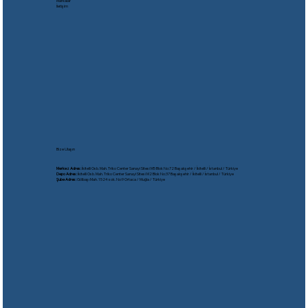
Markalar
İletişim
Bize Ulaşın
Merkez Adres:
İkitelli Osb. Mah. Triko Center Sanayi Sitesi M5 Blok No:72 Başakşehir / İkitelli / İstanbul / Türkiye
Depo Adres:
İkitelli Osb. Mah. Triko Center Sanayi Sitesi M2 Blok No:37 Başakşehir / İkitelli / İstanbul / Türkiye
Şube Adres:
Gölbaşı Mah. 1524 sok. No:9 Ortaca / Muğla / Türkiye