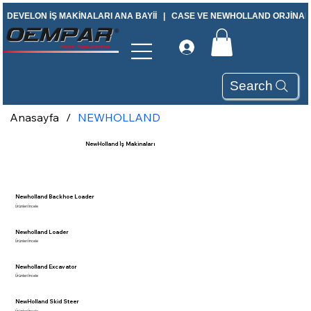
DEVELON İŞ MAKİNALARI ANA BAYİİ   |   CASE VE NEWHOLLAND ORJİNAL Y
Search
Anasayfa
/
NEWHOLLAND
NewHolland İş Makinaları
Newholland Backhoe Loader
Ürünleri İncele
Newholland Loader
Ürünleri İncele
Newholland Excavator
Ürünleri İncele
NewHolland Skid Steer
Ürünleri İncele