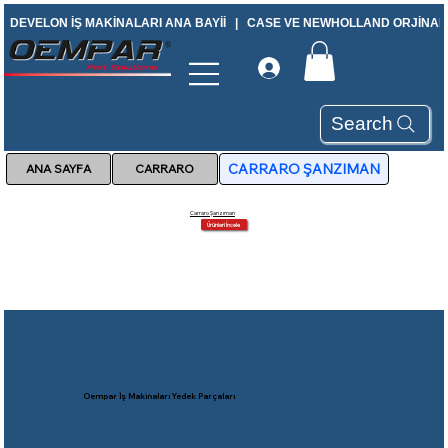
DEVELON İŞ MAKİNALARI ANA BAYİİ   |   CASE VE NEWHOLLAND ORJİNAL Y
Search
CARRARO ŞANZIMAN
CARRARO
Carraro Şanzıman
Ürünleri İncele
Oempar İş Makinaları Yedek Parçaları