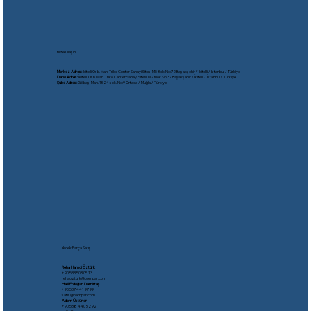
Bize Ulaşın
Merkez Adres:
İkitelli Osb. Mah. Triko Center Sanayi Sitesi M5 Blok No:72 Başakşehir / İkitelli / İstanbul / Türkiye
Depo Adres:
İkitelli Osb. Mah. Triko Center Sanayi Sitesi M2 Blok No:37 Başakşehir / İkitelli / İstanbul / Türkiye
Şube Adres:
Gölbaşı Mah. 1524 sok. No:9 Ortaca / Muğla / Türkiye
Yedek Parça Satış
Reha Hamdi Öztürk
​+90 533 503 05 13
rehaozturk@oempar.com
Halil Erdoğan Demirtaş
+90 537 441 97 99
satis@oempar.com
Adem Üstüner
+90 538 440 52 92