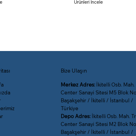
le
Ürünleri İncele
itası
Bize Ulaşın
fa
Merkez Adres:
İkitelli Osb. Mah.
ızda
Center Sanayi Sitesi M5 Blok No
r
Başakşehir / İkitelli / İstanbul /
erimiz
Türkiye
ar
Depo Adres:
İkitelli Osb. Mah. Tr
Center Sanayi Sitesi M2 Blok No
Başakşehir / İkitelli / İstanbul /