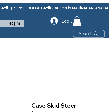
Yİİ   |  SENSEI BÖLGE BAYİİ
Log In
İletişim
Search
Case Skid Steer