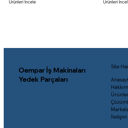
Ürünleri İncele
Ürünleri İnce
Site Har
Oempar İş Makinaları
Yedek Parçaları
Anasay
Hakkım
Ürünle
Çözüml
Markal
İletişim