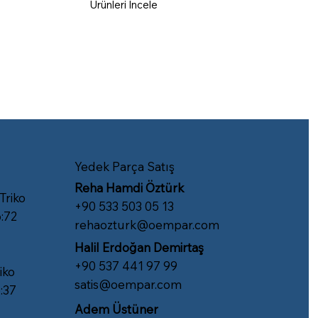
Ürünleri İncele
Yedek Parça Satış
Reha Hamdi Öztürk
 Triko
​+90 533 503 05 13
:72
rehaozturk@oempar.com
Halil Erdoğan Demirtaş
+90 537 441 97 99
iko
satis@oempar.com
:37
Adem Üstüner