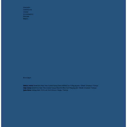
Anasayfa
Hakkımızda
Ürünler
Çözümlerimiz
Markalar
İletişim
Bize Ulaşın
Merkez Adres:
İkitelli Osb. Mah. Triko Center Sanayi Sitesi M5 Blok No:72 Başakşehir / İkitelli / İstanbul / Türkiye
Depo Adres:
İkitelli Osb. Mah. Triko Center Sanayi Sitesi M2 Blok No:37 Başakşehir / İkitelli / İstanbul / Türkiye
Şube Adres:
Gölbaşı Mah. 1524 sok. No:9 Ortaca / Muğla / Türkiye