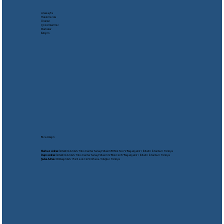
Anasayfa
Hakkımızda
Ürünler
Çözümlerimiz
Markalar
İletişim
Bize Ulaşın
Merkez Adres:
İkitelli Osb. Mah. Triko Center Sanayi Sitesi M5 Blok No:72 Başakşehir / İkitelli / İstanbul / Türkiye
Depo Adres:
İkitelli Osb. Mah. Triko Center Sanayi Sitesi M2 Blok No:37 Başakşehir / İkitelli / İstanbul / Türkiye
Şube Adres:
Gölbaşı Mah. 1524 sok. No:9 Ortaca / Muğla / Türkiye