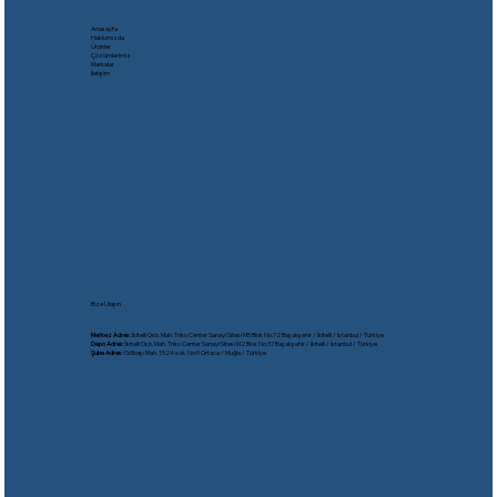
Anasayfa
Hakkımızda
Ürünler
Çözümlerimiz
Markalar
İletişim
Bize Ulaşın
Merkez Adres:
İkitelli Osb. Mah. Triko Center Sanayi Sitesi M5 Blok No:72 Başakşehir / İkitelli / İstanbul / Türkiye
Depo Adres:
İkitelli Osb. Mah. Triko Center Sanayi Sitesi M2 Blok No:37 Başakşehir / İkitelli / İstanbul / Türkiye
Şube Adres:
Gölbaşı Mah. 1524 sok. No:9 Ortaca / Muğla / Türkiye