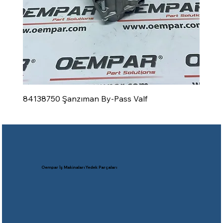
84138750 Şanzıman By-Pass Valf
Oempar İş Makinaları Yedek Parçaları