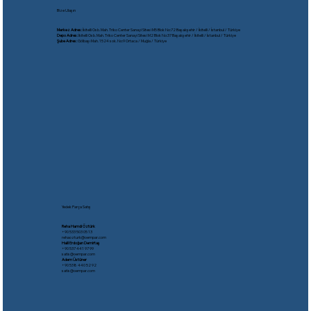
Bize Ulaşın
Merkez Adres:
İkitelli Osb. Mah. Triko Center Sanayi Sitesi M5 Blok No:72 Başakşehir / İkitelli / İstanbul / Türkiye
Depo Adres:
İkitelli Osb. Mah. Triko Center Sanayi Sitesi M2 Blok No:37 Başakşehir / İkitelli / İstanbul / Türkiye
Şube Adres:
Gölbaşı Mah. 1524 sok. No:9 Ortaca / Muğla / Türkiye
Yedek Parça Satış
Reha Hamdi Öztürk
​+90 533 503 05 13
rehaozturk@oempar.com
Halil Erdoğan Demirtaş
+90 537 441 97 99
satis@oempar.com
Adem Üstüner
+90 538 440 52 92
satis@oempar.com