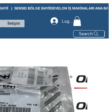
Yİİ   |  SENSEI BÖLGE BAYİİ
Log In
İletişim
Search